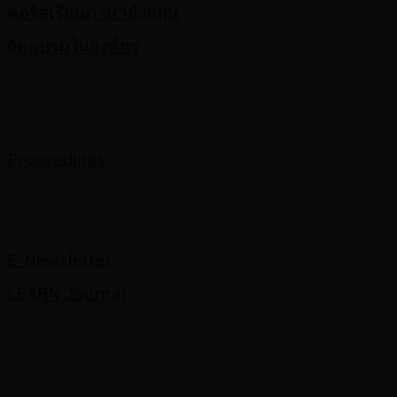
คอร์สเรียนภาษาอังกฤษ
จัดอบรมในองค์กร
Others
Proceedings
Partnerships
Procurements
E-Newsletter
LEARN Journal
ntact us