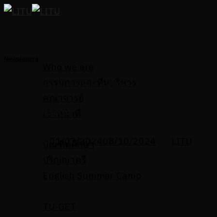
Skip
to
หน้าแรก
content
เกี่ยวกับเรา
Newsletters
Who we are
กรรมการและทีมบริหาร
จดหมายข่าวสถาบันภาษา LITU E-
คณาจารย์
Newsletter เดือน พฤษภาคม 2567
เจ้าหน้าที่
วิชาการ
Posted on
01/07/2024
08/10/2024
by
LITU
บัณฑิตศึกษา
ปริญญาตรี
English Summer Camp
ติดตามข่าวสารความเคลื่อนไหวของสถาบันภาษา
จัดสอบ
ได้ที่ LITU E-Newsletter ประจำเดือนพฤษภาคม
TU-GET
2567