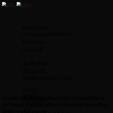
Skip
to
หน้าแรก
content
เกี่ยวกับเรา
Who we are
กรรมการและทีมบริหาร
คณาจารย์
เจ้าหน้าที่
วิชาการ
บัณฑิตศึกษา
ปริญญาตรี
English Summer Camp
จัดสอบ
TU-GET
TU-SET
ประกาศรายชื่อผู้มีสิทธิสอบสัมภาษณ์ การรับสมัครพนักงาน
TU-STEPS
มหาวิทยาลัย สายสนับสนุนวิชาการ ตำแหน่งนักวิชาการศึกษา
คอร์สเรียน
ปฏิบัติการ ครั้งที่ 2/2568