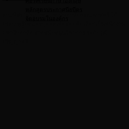
คอร์สเรียนภาษาอังกฤษ
หลักสูตรประกาศนียบีตร
ตามที่สถาบันภาษา มหาวิทยาลัยธรรมศาสตร์ ได้
จัดอบรมในองค์กร
ประกาศรับสมัครบุคคลเพื่อสอบคัดเลือกเป็นพนักงาน
ENG
มหาวิทยาลัย สายสนับสนุนวิชาการ ระดับวุฒิ
ปริญญาตรี...