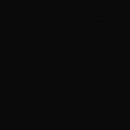
ตามที่สถาบันภาษา มหาวิทยาลัยธรรมศาสตร์ ได้เปิด
รับสมัครบุคคลเข้าศึกษาระดับบัณฑิตศึกษา หลักสูตร
ศิลปศาสตรมหาบัณฑิต สาขาวิชาภาษาอังกฤษเชิง
อาชีพเพื่อการสื่อสารนานาชาติ...