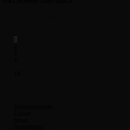
ภาค 1 ปีการศึกษา 2568 (รอบที่ 1)
สถาบันภาษาประกาศรายชื่อนักศึกษาที่ได้โควตา
วิชา EL 2xx และ EL 3xx ภาค 1/2568 รอบที่ 1...
1
2
3
4
…
19
หมวดหมู่ข่าว
Announcement
(61)
Career
(48)
News
(65)
Newsletters
(11)