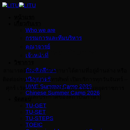
Skip
to
หน้าแรก
content
เกี่ยวกับเรา
Who we are
กรรมการและทีมบริหาร
คณาจารย์
ติดต่อสถาบันภาษา
เจ้าหน้าที่
วิชาการ
บัณฑิตศึกษา
สามารถติดต่อสถาบันภาษาได้ตามที่อยู่ด้านล่าง หรือ
ปริญญาตรี
ติดต่อผ่านทางเบอร์โทรศัพท์ เปิดบริการทุกวันจันทร์ –
UWE Summer Camp 2026
ศุกร์ เวลา 8.30 – 16.00 น. (ยกเว้นวันหยุดราชการ
Chinese Summer Camp 2026
และประกาศของสถาบันภาษา)
จัดสอบ
TU-GET
TU-SET
TU-STEPS
TOEIC