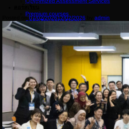
Customized Assessment Services
Education
คอร์สเรียน
Premium courses
Posted on
07/02/2026
12/02/2026
by
admin
คอร์สเรียนภาษาอังกฤษ
หลักสูตรประกาศนียบัตร
จัดอบรมในองค์กร
ข่าวล่าสุด
ENG