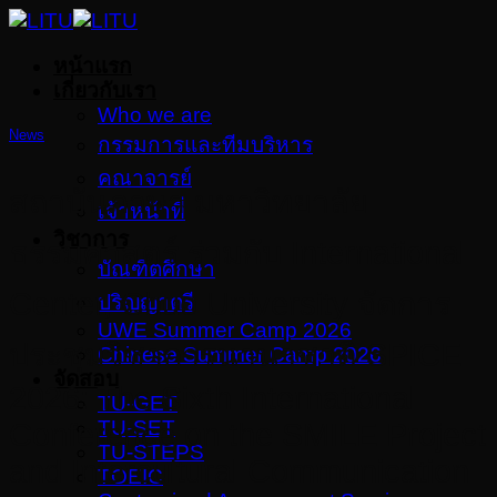
Skip
to
หน้าแรก
content
เกี่ยวกับเรา
Who we are
News
กรรมการและทีมบริหาร
คณาจารย์
สถาบันภาษา มหาวิทยาลัย
เจ้าหน้าที่
วิชาการ
ธรรมศาสตร์ ร่วมกับ International
บัณฑิตศึกษา
Center, Chuo University จัดการ
ปริญญาตรี
UWE Summer Camp 2026
ประชุมวิชาการนานาชาติ SPICE
Chinese Summer Camp 2026
จัดสอบ
2026: The Sixth International
TU-GET
TU-SET
Conference on the SMILE Project
TU-STEPS
and Intercultural Communication
TOEIC