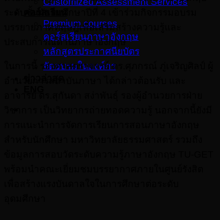
Customized Assessment Services
ระดับชั้นมัธยมศึกษาปีที่ 4 เข้าร่วมกิจกรรมอบรม
คอร์สเรียน
Premium courses
บรรยายภาคทฤษฎีเพื่อเสริมสร้างความรู้และ
คอร์สเรียนภาษาอังกฤษ
ประสบการณ์ด้านภาษาอังกฤษ
หลักสูตรประกาศนียบัตร
จัดอบรมในองค์กร
ในการนี้ รองศาสตราจารย์ ดร.ศุภกรณ์ ภู่เจริญศิลป์ ผู้
ข่าวล่าสุด
อำนวยการสถาบันภาษา ได้กล่าวต้อนรับ และ
ENG
อาจารย์ ดร.สุกันดา สง่าพันธุ์ รองผู้อำนวยการฝ่าย
วิชาการ เป็นวิทยากรถ่ายทอดความรู้ นอกจากนี้ยังมี
การแนะนำการจัดการเรียนการสอนภาษาอังกฤษ
สำหรับนักศึกษา มหาวิทยาลัยธรรมศาสตร์ รวมถึง
ข้อมูลการสอบวัดระดับความรู้ภาษาอังกฤษ TU-GET
พร้อมนำคณะเยี่ยมชมบรรยากาศภายในศูนย์รังสิต
เพื่อสร้างแรงบันดาลใจในการศึกษาต่อระดับ
อุดมศึกษา