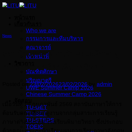
Skip
to
หน้าแรก
content
เกี่ยวกับเรา
Who we are
News
กรรมการและทีมบริหาร
คณาจารย์
สถาบันภาษาต้อนรับคณะศึกษาดู
เจ้าหน้าที่
วิชาการ
งานจากโรงเรียนพิมายวิทยา
บัณฑิตศึกษา
ปริญญาตรี
Posted on
23/02/2026
23/02/2026
by
admin
UWE Summer Camp 2026
Chinese Summer Camp 2026
จัดสอบ
เมื่อวันที่ 19 กุมภาพันธ์ 2569 สถาบันภาษาให้การ
TU-GET
ต้อนรับคณะศึกษาดูงานจากกลุ่มสาระการเรียนรู้
TU-SET
TU-STEPS
ภาษาต่างประเทศ โรงเรียนพิมายวิทยา ซึ่งประกอบ
TOEIC
ด้วยคณะครูและนักเรียนแผนการเรียนภาษาอังกฤษ