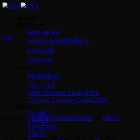
Skip
to
หน้าแรก
content
เกี่ยวกับเรา
Who we are
News
กรรมการและทีมบริหาร
คณาจารย์
สถาบันภาษาร่วมแสดงความยินดี
เจ้าหน้าที่
วิชาการ
เนื่องในโอกาสครบรอบวันคล้ายวัน
บัณฑิตศึกษา
สถาปนาคณะสังคมสงเคราะห์
ปริญญาตรี
UWE Summer Camp 2026
ศาสตร์ ครบรอบ 72 ปี
Chinese Summer Camp 2026
จัดสอบ
TU-GET
Posted on
23/01/2026
28/01/2026
by
admin
TU-SET
TU-STEPS
TOEIC
วันที่ 23 มกราคม 2569 สถาบันภาษา นำโดย