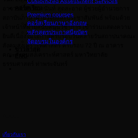
Customized Assessment Services
คอร์สเรียน
อาจารย์ ดร.ศมานันท์ สุดสะอาด ผู้ช่วยผู้อำนวยการ
Premium courses
สถาบันภาษาฝ่ายวิจัยและประชาสัมพันธ์ พร้อมด้วย
คอร์สเรียนภาษาอังกฤษ
เจ้าหน้าที่ฝ่ายสนับสนุนวิชาการ เข้าร่วมแสดงความ
หลักสูตรประกาศนียบัตร
ยินดีเนื่องในโอกาสครบรอบวันคล้ายวันสถาปนาคณะ
จัดอบรมในองค์กร
สังคมสงเคราะห์ศาสตร์ ครบรอบ 72 ปี ณ อาคาร
ข่าวล่าสุด
คณะสังคมสงเคราะห์ศาสตร์ มหาวิทยาลัย
ENG
ธรรมศาสตร์ ท่าพระจันทร์
About
เกี่ยวกับเรา