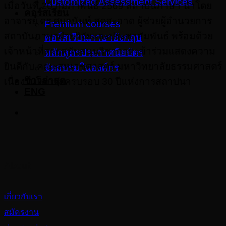
Customized Assessment Services
เมื่อวันที่ 20 กุมภาพันธ์ 2569 สถาบันภาษา นำโดย
คอร์สเรียน
อาจารย์ ดร.ศมานันท์ สุดสะอาด ผู้ช่วยผู้อำนวยการ
Premium courses
สถาบันภาษาฝ่ายวิจัยและประชาสัมพันธ์ พร้อมด้วย
คอร์สเรียนภาษาอังกฤษ
เจ้าหน้าที่สายสนับสนุนวิชาการ เข้าร่วมแสดงความ
หลักสูตรประกาศนียบัตร
ยินดีกับ คณะสหเวชศาสตร์ มหาวิทยาลัยธรรมศาสตร์
จัดอบรมในองค์กร
ข่าวล่าสุด
เนื่องในโอกาสครบรอบ 30 ปีแห่งการสถาปนา
ENG
About
เกี่ยวกับเรา
สมัครงาน