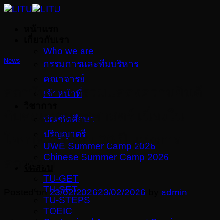
Skip
to
หน้าแรก
content
เกี่ยวกับเรา
Who we are
News
กรรมการและทีมบริหาร
คณาจารย์
สถาบันภาษาร่วมแสดงความยินดี
เจ้าหน้าที่
วิชาการ
กับคณะสหเวชศาสตร์ เนื่องใน
บัณฑิตศึกษา
โอกาสครบรอบ 30 ปี แห่งการ
ปริญญาตรี
UWE Summer Camp 2026
Chinese Summer Camp 2026
สถาปนา
จัดสอบ
TU-GET
TU-SET
Posted on
23/02/2026
23/02/2026
by
admin
TU-STEPS
TOEIC