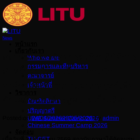
Skip
to
content
News
หน้าแรก
เกี่ยวกับเรา
สถาบันภาษาจัดอบรมเชิงปฏิบัติการ
Who we are
กรรมการและทีมบริหาร
สำหรับผู้บริหาร เรื่อง “การนำ
คณาจารย์
องค์กรและการวางแผนกลยุทธ์เพื่อ
เจ้าหน้าที่
วิชาการ
ขับเคลื่อนองค์กรสู่ความเป็นเลิศ”
บัณฑิตศึกษา
ปริญญาตรี
Posted on
24/04/2026
28/05/2026
by
admin
UWE Summer Camp 2026
Chinese Summer Camp 2026
จัดสอบ
TU-GET
เมื่อวันที่ 24 เมษายน 2569 สถาบันภาษาได้จัดอบรม