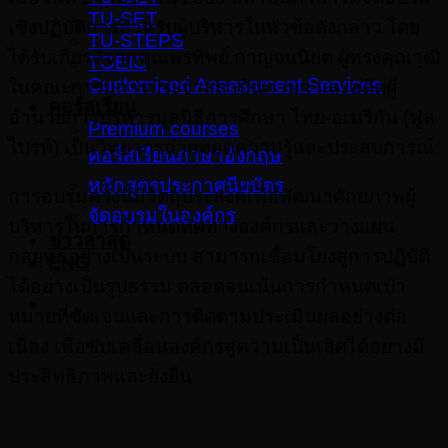
TU-SET
เชิงปฏิบัติการสำหรับผู้บริหารในหัวข้อดังกล่าว โดย
TU-STEPS
ได้รับเกียรติจากคุณพรทิพย์ กาญจนนิยต ผู้ทรงคุณวุฒิ
TOEIC
Customized Assessment Services
ในคณะกรรมการประจำสถาบันภาษา และอดีตผู้
คอร์สเรียน
อำนวยการบริหารมูลนิธิการศึกษา ไทย-อเมริกัน (ฟูล
Premium courses
ไบรท์) เป็นวิทยากรถ่ายทอดความรู้และประสบการณ์
คอร์สเรียนภาษาอังกฤษ
หลักสูตรประกาศนียบัตร
การอบรมครั้งนี้มีวัตถุประสงค์เพื่อพัฒนาศักยภาพผู้
จัดอบรมในองค์กร
บริหารในการกำหนดทิศทางองค์กรและวางแผน
ข่าวล่าสุด
กลยุทธ์อย่างเป็นระบบ สามารถเชื่อมโยงสู่การปฏิบัติ
ENG
ได้อย่างเป็นรูปธรรม ตลอดจนเน้นการกำหนดเป้า
หมายที่ชัดเจนและการติดตามประเมินผลอย่างต่อ
เนื่อง เพื่อขับเคลื่อนองค์กรสู่ความเป็นเลิศได้อย่างมี
ประสิทธิภาพและยั่งยืน