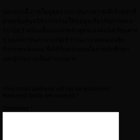
นอกจากนี้ ภายในบูธของสถาบันภาษา ยังมีเจ้าหน้าที่
ฝ่ายสนับสนุนวิชาการร่วมให้ข้อมูลเกี่ยวกับการสอบ
TU-GET พร้อมทั้งแนะนำหลักสูตรและคอร์สเรียนต่าง
ๆ ของสถาบันภาษาแก่ผู้เข้าร่วมงาน ตลอดจนจัด
กิจกรรมและเกม ซึ่งได้รับความสนใจจากนักศึกษา
และผู้ร่วมงานเป็นจำนวนมาก
Leave a Reply
Your email address will not be published.
Required fields are marked
*
Comment
*