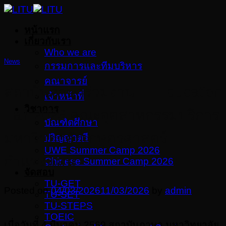
Skip
to
หน้าแรก
content
เกี่ยวกับเรา
Who we are
News
กรรมการและทีมบริหาร
คณาจารย์
สถาบันภาษาร่วมงาน HI Education
เจ้าหน้าที่
วิชาการ
Fair 2026 คณะอุตสาหกรรมบริการ
บัณฑิตศึกษา
มหาวิทยาลัยเกษตรศาสตร์
ปริญญาตรี
UWE Summer Camp 2026
กำแพงแสน
Chinese Summer Camp 2026
จัดสอบ
TU-GET
Posted on
04/03/2026
11/03/2026
by
admin
TU-SET
TU-STEPS
TOEIC
เมื่อวันที่ 4 มีนาคม 2569 สถาบันภาษา มหาวิทยาลัย