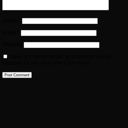
Name
*
Email
*
Website
Save my name, email, and website in this
browser for the next time I comment.
About