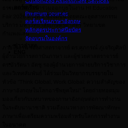
Customized Assessment Services
คอร์สเรียน
ธรรมศาสตร์ เข้าร่วมออกบูธในงาน HI Education
Premium courses
Fair 2026 ครั้งที่ 1 ซึ่งจัดขึ้นโดยคณะอุตสาหกรรม
คอร์สเรียนภาษาอังกฤษ
บริการ มหาวิทยาลัยเกษตรศาสตร์ วิทยาเขต
หลักสูตรประกาศนียบัตร
กำแพงแสน
จัดอบรมในองค์กร
ข่าวล่าสุด
ภายในงาน รองศาสตราจารย์ ดร.ศุภกรณ์ ภู่เจริญศิลป์
ENG
ผู้อำนวยการสถาบันภาษา และผู้ช่วยศาสตราจารย์
ดร.บัวรัตนา อัตชู รองผู้อำนวยการฝ่ายบริการวิชาการ
และวิเทศสัมพันธ์ ได้ร่วมเป็นวิทยากรบรรยายใน
หัวข้อ “Think Global, Work Global: ความสำคัญของ
ภาษาอังกฤษในโลกอาชีพยุคใหม่” โดยถ่ายทอดมุม
มองเกี่ยวกับบทบาทของภาษาอังกฤษต่อการทำงาน
ในระดับนานาชาติ รวมถึงแนวทางการพัฒนาทักษะ
ภาษาเพื่อเตรียมความพร้อมสำหรับโลกการทำงาน
ในอนาคต