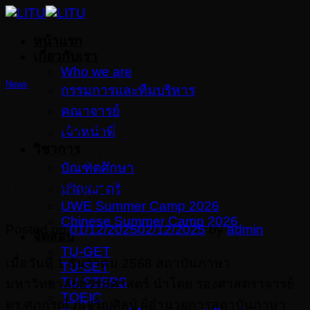
Skip
to
หน้าแรก
content
เกี่ยวกับเรา
Who we are
News
กรรมการและทีมบริหาร
คณาจารย์
สถาบันภาษา จัดประชุมคณะ
เจ้าหน้าที่
วิชาการ
กรรมการสถาบันภาษา ครั้งที่ 4
บัณฑิตศึกษา
ประจำปี 2568
ปริญญาตรี
UWE Summer Camp 2026
Chinese Summer Camp 2026
Posted on
01/12/2025
02/12/2025
by
admin
จัดสอบ
TU-GET
เมื่อวันที่ 1 ธันวาคม 2568 สถาบันภาษา
TU-SET
TU-STEPS
มหาวิทยาลัยธรรมศาสตร์ นำโดย รองศาสตราจารย์
TOEIC
ดร.ศุภกรณ์ ภู่เจริญศิลป์ ผู้อำนวยการสถาบันภาษา