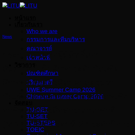
Skip
to
หน้าแรก
content
เกี่ยวกับเรา
Who we are
News
กรรมการและทีมบริหาร
คณาจารย์
ประกาศรายชื่อผู้มีสิทธิ์สอบ
เจ้าหน้าที่
วิชาการ
สัมภาษณ์เข้าศึกษาระดับบัณฑิต
บัณฑิตศึกษา
ศึกษา หลักสูตรศิลปศาสตรมหา
ปริญญาตรี
UWE Summer Camp 2026
บัณฑิต สาขาวิชาภาษาอังกฤษเชิง
Chinese Summer Camp 2026
จัดสอบ
อาชีพเพื่อการสื่อสารนานาชาติ
TU-GET
TU-SET
(MA in CEIC) รอบที่ 2 ประจำปีการ
TU-STEPS
TOEIC