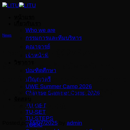
Skip
to
หน้าแรก
content
เกี่ยวกับเรา
Who we are
News
กรรมการและทีมบริหาร
คณาจารย์
ประกาศรายชื่อผู้มีสิทธิสอบ
เจ้าหน้าที่
วิชาการ
สัมภาษณ์ การรับสมัครพนักงาน
บัณฑิตศึกษา
มหาวิทยาลัย สายสนับสนุนวิชาการ
ปริญญาตรี
UWE Summer Camp 2026
ตำแหน่งนักวิชาการศึกษาปฏิบัติ
Chinese Summer Camp 2026
จัดสอบ
การ ครั้งที่ 2/2568
TU-GET
TU-SET
TU-STEPS
Posted on
15/07/2025
by
admin
TOEIC