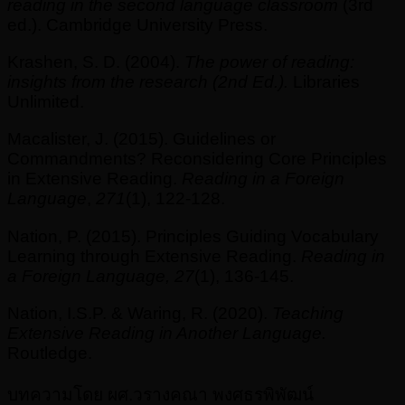
reading in the second language classroom
(3rd
ed.). Cambridge University Press.
Krashen, S. D. (2004).
The power of reading:
insights from the research (2
nd
Ed.).
Libraries
Unlimited.
Macalister, J. (2015). Guidelines or
Commandments? Reconsidering Core Principles
in Extensive Reading.
Reading in a Foreign
Language
,
271
(1), 122-128.
Nation, P. (2015). Principles Guiding Vocabulary
Learning through Extensive Reading.
Reading in
a Foreign Language, 27
(1), 136-145.
Nation, I.S.P. & Waring, R. (2020).
Teaching
Extensive Reading in Another Language.
Routledge.
บทความโดย ผศ.วรางคณา พงศธรพิพัฒน์