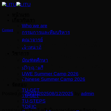
Skip
to
หน้าแรก
content
เกี่ยวกับเรา
Who we are
Content
กรรมการและทีมบริหาร
คณาจารย์
Intensive Reading (การอ่านเพื่อ
เจ้าหน้าที่
วิชาการ
เรียนรู้) และ Extensive Reading
บัณฑิตศึกษา
(การอ่านอย่างกว้างขวาง) ต่างกัน
ปริญญาตรี
UWE Summer Camp 2026
อย่างไร
Chinese Summer Camp 2026
จัดสอบ
TU-GET
Posted on
26/11/2025
08/12/2025
by
admin
TU-SET
TU-STEPS
TOEIC
การอ่านเพื่อเรียนรู้ หรือในภาษาอังกฤษเรียกว่า