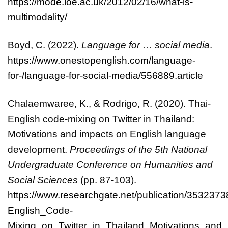
https://mode.ioe.ac.uk/2012/02/16/what-is-
multimodality/
Boyd, C. (2022).
Language for … social media
.
https://www.onestopenglish.com/language-
for-/language-for-social-media/556889.article
Chalaemwaree, K., & Rodrigo, R. (2020). Thai-
English code-mixing on Twitter in Thailand:
Motivations and impacts on English language
development.
Proceedings of the 5th National
Undergraduate Conference on Humanities and
Social Sciences
(pp. 87-103).
https://www.researchgate.net/publication/353237
English_Code-
Mixing_on_Twitter_in_Thailand_Motivations_an