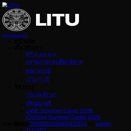
Skip
to
content
Announcement
หน้าแรก
เกี่ยวกับเรา
ขยายเวลารับสมัครบุคคลเข้ารับ
Who we are
กรรมการและทีมบริหาร
การคัดเลือกเป็นพนักงาน
คณาจารย์
มหาวิทยาลัย สายวิชาการ ตำแหน่ง
เจ้าหน้าที่
วิชาการ
อาจารย์ ครั้งที่ 1/2569 (หมดเขต 3
บัณฑิตศึกษา
ปริญญาตรี
เม.ย. 69)
UWE Summer Camp 2026
Chinese Summer Camp 2026
จัดสอบ
Posted on
26/02/2026
08/04/2026
by
admin
TU-GET