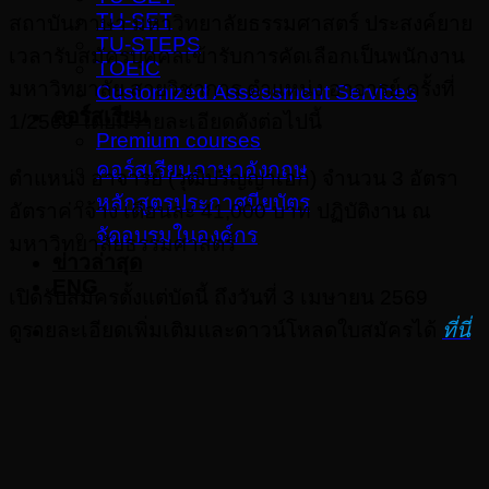
TU-SET
สถาบันภาษา มหาวิทยาลัยธรรมศาสตร์ ประสงค์ยาย
TU-STEPS
เวลารับสมัครบุคคลเข้ารับการคัดเลือกเป็นพนักงาน
TOEIC
มหาวิทยาลัย สายวิชาการ ตำแหน่ง อาจารย์ ครั้งที่
Customized Assessment Services
คอร์สเรียน
1/2569 โดยมีรายละเอียดดังต่อไปนี้
Premium courses
คอร์สเรียนภาษาอังกฤษ
ตำแหน่ง อาจารย์ (วุฒิปริญญาเอก) จำนวน 3 อัตรา
หลักสูตรประกาศนียบัตร
อัตราค่าจ้าง เดือนละ 41,000 บาท ปฏิบัติงาน ณ
จัดอบรมในองค์กร
มหาวิทยาลัยธรรมศาสตร์
ข่าวล่าสุด
ENG
เปิดรับสมัครตั้งแต่บัดนี้ ถึงวันที่ 3 เมษายน 2569
ดูรายละเอียดเพิ่มเติมและดาวน์โหลดใบสมัครได้
ที่นี่