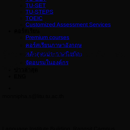
TU-SET
TU-STEPS
TOEIC
Customized Assessment Services
คอร์สเรียน
Premium courses
คอร์สเรียนภาษาอังกฤษ
ผู้ช่วยศาสตราจารย์ ดร.มนนิภา สม
หลักสูตรประกาศนียบัตร
จัดอบรมในองค์กร
พงษ์
ข่าวล่าสุด
ENG
monnipha.s@litu.tu.ac.th
Language Institute Building, Rangsit Campus